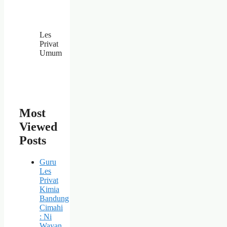
Les
Privat
Umum
Most
Viewed
Posts
Guru
Les
Privat
Kimia
Bandung
Cimahi
: Ni
Wayan