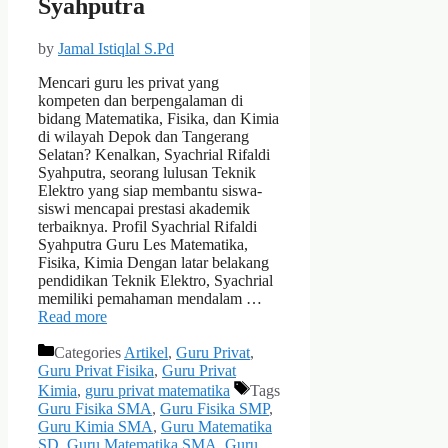
Syahputra
by
Jamal Istiqlal S.Pd
Mencari guru les privat yang
kompeten dan berpengalaman di
bidang Matematika, Fisika, dan Kimia
di wilayah Depok dan Tangerang
Selatan? Kenalkan, Syachrial Rifaldi
Syahputra, seorang lulusan Teknik
Elektro yang siap membantu siswa-
siswi mencapai prestasi akademik
terbaiknya. Profil Syachrial Rifaldi
Syahputra Guru Les Matematika,
Fisika, Kimia Dengan latar belakang
pendidikan Teknik Elektro, Syachrial
memiliki pemahaman mendalam …
Read more
Categories
Artikel
,
Guru Privat
,
Guru Privat Fisika
,
Guru Privat
Kimia
,
guru privat matematika
Tags
Guru Fisika SMA
,
Guru Fisika SMP
,
Guru Kimia SMA
,
Guru Matematika
SD
,
Guru Matematika SMA
,
Guru