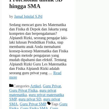
hingga SMA
by
Jamal Istiqlal S.Pd
Sedang mencari guru les Matematika
dan Fisika di Depok dan Jakarta yang
kompeten dan berpengalaman?
Alpiandi Rizki, seorang pengajar laki-
laki lulusan Pendidikan Fisika, siap
membantu anak Anda memahami
konsep-konsep Matematika dan Fisika
dengan metode pengajaran yang
mudah dipahami dan efektif. Tentang
Alpiandi Rizki Guru Les Matematika
dan Fisika Alpiandi Rizki adalah
seorang guru privat yang …
Read
more
Categories
Artikel
,
Guru Privat
,
Guru Privat Fisika
,
guru privat
matematika
,
guru privat matematika
SMP
,
guru privat SD
,
guru privat
SMA
,
Guru Privat SMP
Tags
Guru
Fisika
,
Guru Fisika SMA
,
Guru