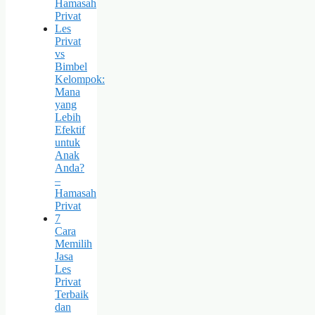
Hamasah
Privat
Les
Privat
vs
Bimbel
Kelompok:
Mana
yang
Lebih
Efektif
untuk
Anak
Anda?
–
Hamasah
Privat
7
Cara
Memilih
Jasa
Les
Privat
Terbaik
dan