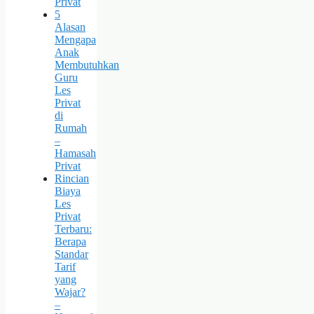
Privat
5
Alasan
Mengapa
Anak
Membutuhkan
Guru
Les
Privat
di
Rumah
–
Hamasah
Privat
Rincian
Biaya
Les
Privat
Terbaru:
Berapa
Standar
Tarif
yang
Wajar?
–