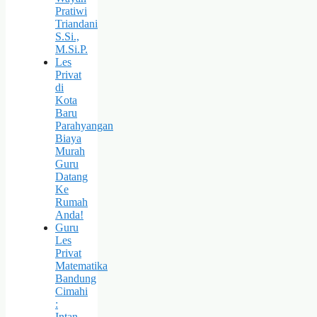
Pratiwi
Triandani
S.Si.,
M.Si.P.
Les
Privat
di
Kota
Baru
Parahyangan
Biaya
Murah
Guru
Datang
Ke
Rumah
Anda!
Guru
Les
Privat
Matematika
Bandung
Cimahi
:
Intan