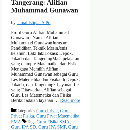
Tangerang: Alifian
Muhammad Gunawan
by
Jamal Istiqlal S.Pd
Profil Guru Alifian Muhammad
Gunawan : Nama: Alifian
Muhammad GunawanJurusan:
Pendidikan Teknik MesinJenis
kelamin: Laki-lakiLokasi: Depok,
Jakarta dan TangerangMata pelajaran
yang diampu: Matematika dan Fisika
Mengapa Memilih Alifian
Muhammad Gunawan sebagai Guru
Les Matematika dan Fisika di Depok,
Jakarta, dan Tangerang? Layanan Les
yang Ditawarkan Alifian sebagai
Guru Les Matematika dan Fisika
Berikut adalah layanan …
Read more
Categories
Guru Privat
,
Guru
Privat Fisika
,
Guru Prvat Matematika
SMA
Tags
Guru Fisika SMA
,
Guru IPA SD
,
Guru IPA SMP
,
Guru