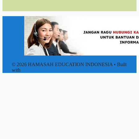
© 2026 HAMASAH EDUCATION INDONESIA
• Built
with
GeneratePress