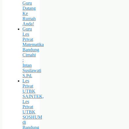
Guru
Datang
Ke
Rumah
Anda!
Guru
Les
Privat
Matematika
Bandung
Cimahi
:
Intan
Susilawati
S.Pd.
Les
Privat
UTBK
SAINTEK,
Les
Privat
UTBK
SOSHUM
di
Bandung