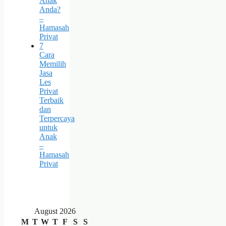
Anak
Anda?
–
Hamasah
Privat
7
Cara
Memilih
Jasa
Les
Privat
Terbaik
dan
Terpercaya
untuk
Anak
–
Hamasah
Privat
August 2026
M
T
W
T
F
S
S