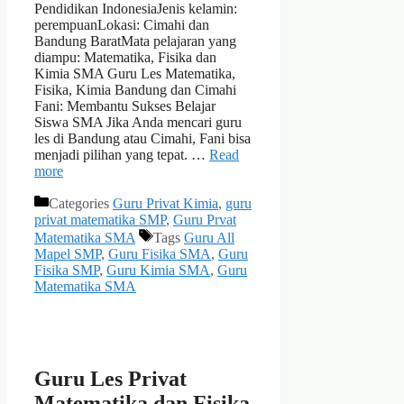
Pendidikan IndonesiaJenis kelamin:
perempuanLokasi: Cimahi dan
Bandung BaratMata pelajaran yang
diampu: Matematika, Fisika dan
Kimia SMA Guru Les Matematika,
Fisika, Kimia Bandung dan Cimahi
Fani: Membantu Sukses Belajar
Siswa SMA Jika Anda mencari guru
les di Bandung atau Cimahi, Fani bisa
menjadi pilihan yang tepat. …
Read
more
Categories
Guru Privat Kimia
,
guru
privat matematika SMP
,
Guru Prvat
Matematika SMA
Tags
Guru All
Mapel SMP
,
Guru Fisika SMA
,
Guru
Fisika SMP
,
Guru Kimia SMA
,
Guru
Matematika SMA
Guru Les Privat
Matematika dan Fisika