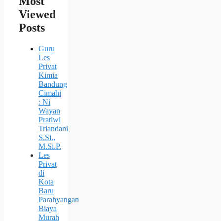
Most
Viewed
Posts
Guru
Les
Privat
Kimia
Bandung
Cimahi
: Ni
Wayan
Pratiwi
Triandani
S.Si.,
M.Si.P.
Les
Privat
di
Kota
Baru
Parahyangan
Biaya
Murah