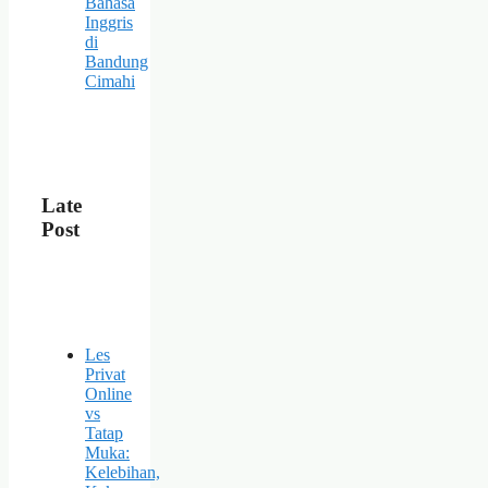
Bahasa
Inggris
di
Bandung
Cimahi
Late
Post
Les
Privat
Online
vs
Tatap
Muka:
Kelebihan,