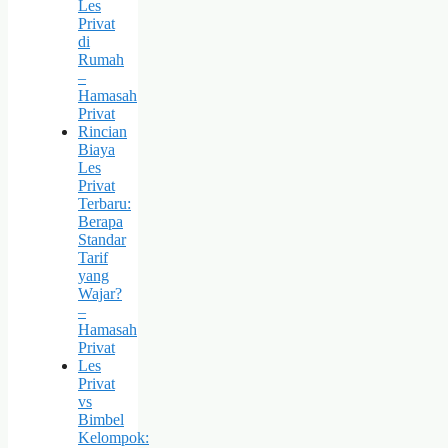
Les
Privat
di
Rumah
–
Hamasah
Privat
Rincian
Biaya
Les
Privat
Terbaru:
Berapa
Standar
Tarif
yang
Wajar?
–
Hamasah
Privat
Les
Privat
vs
Bimbel
Kelompok: