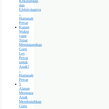
Kekurangan,
dan
Efektivitasnya
–
Hamasah
Privat
Kapan
Waktu
yang
Tepat
Mendatangkan
Guru
Les
Privat
untuk
Anak?
–
Hamasah
Privat
5
Alasan
Mengapa
Anak
Membutuhkan
Guru