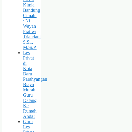
Kimia
Bandung
Cimahi
: Ni
Wayan
Pratiwi
Triandani
S.Si.,
M.Si.P.
Les
Privat
di
Kota
Baru
Parahyangan
Biaya
Murah
Guru
Datang
Ke
Rumah
Anda!
Guru
Les