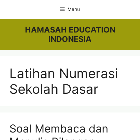
Skip
Menu
to
content
HAMASAH EDUCATION
INDONESIA
Latihan Numerasi
Sekolah Dasar
Soal Membaca dan