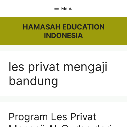
Skip
Menu
to
content
HAMASAH EDUCATION
INDONESIA
les privat mengaji
bandung
Program Les Privat