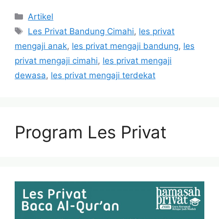
Categories
Artikel
Tags
Les Privat Bandung Cimahi
,
les privat
mengaji anak
,
les privat mengaji bandung
,
les
privat mengaji cimahi
,
les privat mengaji
dewasa
,
les privat mengaji terdekat
Program Les Privat