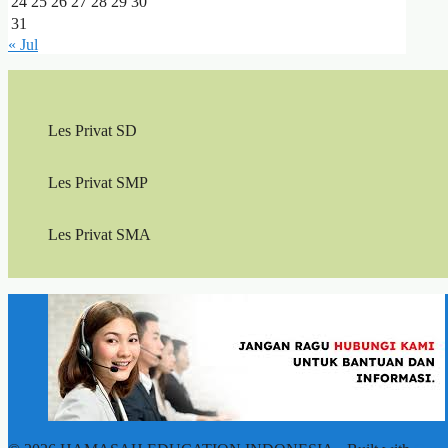
24
25
26
27
28
29
30
31
« Jul
Les Privat SD
Les Privat SMP
Les Privat SMA