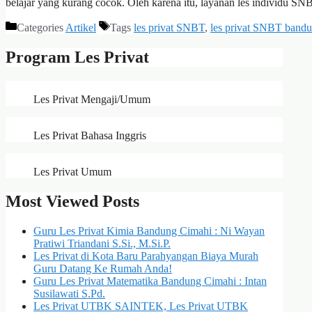
belajar yang kurang cocok. Oleh karena itu, layanan les individu SNB
Categories
Artikel
Tags
les privat SNBT
,
les privat SNBT bandu
Program Les Privat
Les Privat Mengaji/Umum
Les Privat Bahasa Inggris
Les Privat Umum
Most Viewed Posts
Guru Les Privat Kimia Bandung Cimahi : Ni Wayan
Pratiwi Triandani S.Si., M.Si.P.
Les Privat di Kota Baru Parahyangan Biaya Murah
Guru Datang Ke Rumah Anda!
Guru Les Privat Matematika Bandung Cimahi : Intan
Susilawati S.Pd.
Les Privat UTBK SAINTEK, Les Privat UTBK