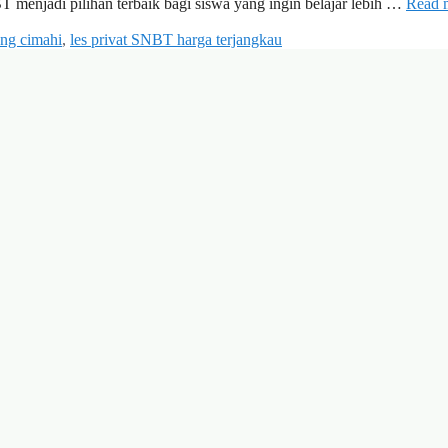
T menjadi pilihan terbaik bagi siswa yang ingin belajar lebih …
Read 
ng cimahi
,
les privat SNBT harga terjangkau