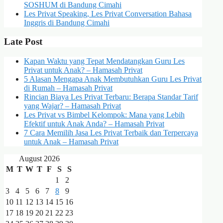
SOSHUM di Bandung Cimahi
Les Privat Speaking, Les Privat Conversation Bahasa
Inggris di Bandung Cimahi
Late Post
Kapan Waktu yang Tepat Mendatangkan Guru Les
Privat untuk Anak? – Hamasah Privat
5 Alasan Mengapa Anak Membutuhkan Guru Les Privat
di Rumah – Hamasah Privat
Rincian Biaya Les Privat Terbaru: Berapa Standar Tarif
yang Wajar? – Hamasah Privat
Les Privat vs Bimbel Kelompok: Mana yang Lebih
Efektif untuk Anak Anda? – Hamasah Privat
7 Cara Memilih Jasa Les Privat Terbaik dan Terpercaya
untuk Anak – Hamasah Privat
August 2026
M
T
W
T
F
S
S
1
2
3
4
5
6
7
8
9
10
11
12
13
14
15
16
17
18
19
20
21
22
23