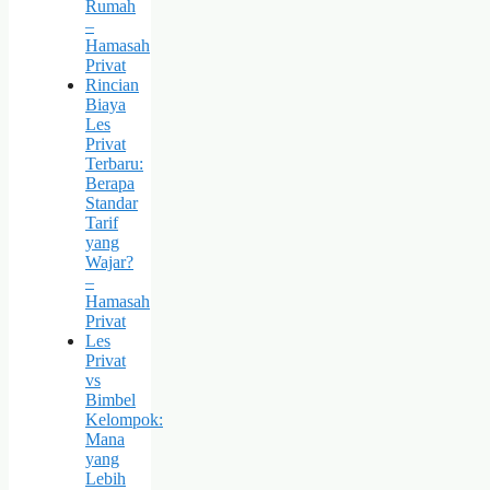
Rumah
–
Hamasah
Privat
Rincian
Biaya
Les
Privat
Terbaru:
Berapa
Standar
Tarif
yang
Wajar?
–
Hamasah
Privat
Les
Privat
vs
Bimbel
Kelompok:
Mana
yang
Lebih