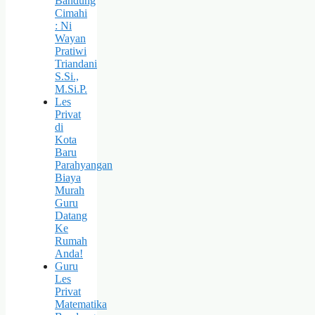
Bandung
Cimahi
: Ni
Wayan
Pratiwi
Triandani
S.Si.,
M.Si.P.
Les
Privat
di
Kota
Baru
Parahyangan
Biaya
Murah
Guru
Datang
Ke
Rumah
Anda!
Guru
Les
Privat
Matematika