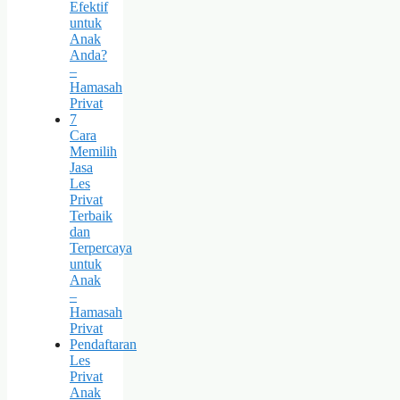
Efektif
untuk
Anak
Anda?
–
Hamasah
Privat
7
Cara
Memilih
Jasa
Les
Privat
Terbaik
dan
Terpercaya
untuk
Anak
–
Hamasah
Privat
Pendaftaran
Les
Privat
Anak