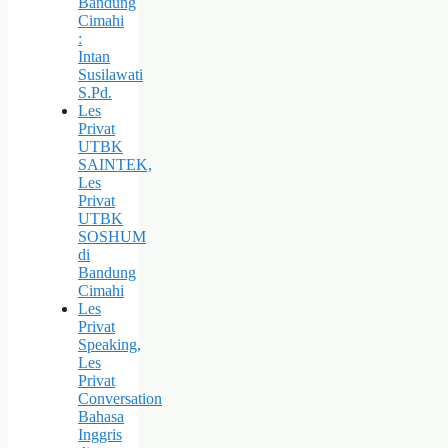
Bandung
Cimahi
:
Intan
Susilawati
S.Pd.
Les
Privat
UTBK
SAINTEK,
Les
Privat
UTBK
SOSHUM
di
Bandung
Cimahi
Les
Privat
Speaking,
Les
Privat
Conversation
Bahasa
Inggris