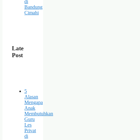
di
Bandung
Cimahi
Late
Post
5
Alasan
Mengapa
Anak
Membutuhkan
Guru
Les
Privat
di