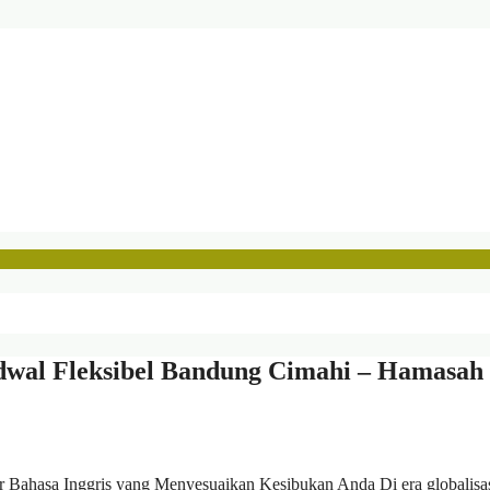
adwal Fleksibel Bandung Cimahi – Hamasah
ar Bahasa Inggris yang Menyesuaikan Kesibukan Anda Di era globalisas