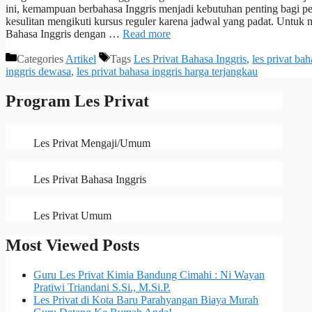
ini, kemampuan berbahasa Inggris menjadi kebutuhan penting bagi p
kesulitan mengikuti kursus reguler karena jadwal yang padat. Untuk
Bahasa Inggris dengan …
Read more
Categories
Artikel
Tags
Les Privat Bahasa Inggris
,
les privat ba
inggris dewasa
,
les privat bahasa inggris harga terjangkau
Program Les Privat
Les Privat Mengaji/Umum
Les Privat Bahasa Inggris
Les Privat Umum
Most Viewed Posts
Guru Les Privat Kimia Bandung Cimahi : Ni Wayan
Pratiwi Triandani S.Si., M.Si.P.
Les Privat di Kota Baru Parahyangan Biaya Murah