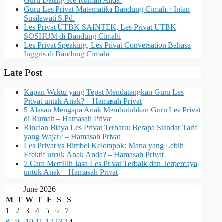
Guru Datang Ke Rumah Anda!
Guru Les Privat Matematika Bandung Cimahi : Intan
Susilawati S.Pd.
Les Privat UTBK SAINTEK, Les Privat UTBK
SOSHUM di Bandung Cimahi
Les Privat Speaking, Les Privat Conversation Bahasa
Inggris di Bandung Cimahi
Late Post
Kapan Waktu yang Tepat Mendatangkan Guru Les
Privat untuk Anak? – Hamasah Privat
5 Alasan Mengapa Anak Membutuhkan Guru Les Privat
di Rumah – Hamasah Privat
Rincian Biaya Les Privat Terbaru: Berapa Standar Tarif
yang Wajar? – Hamasah Privat
Les Privat vs Bimbel Kelompok: Mana yang Lebih
Efektif untuk Anak Anda? – Hamasah Privat
7 Cara Memilih Jasa Les Privat Terbaik dan Terpercaya
untuk Anak – Hamasah Privat
June 2026
M
T
W
T
F
S
S
1
2
3
4
5
6
7
8
9
10
11
12
13
14