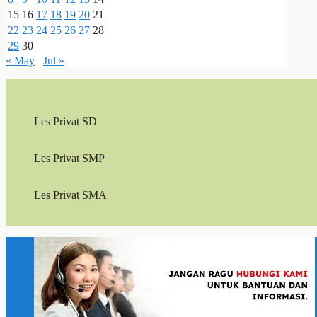
15
16
17
18
19
20
21
22
23
24
25
26
27
28
29
30
« May
Jul »
Les Privat SD
Les Privat SMP
Les Privat SMA