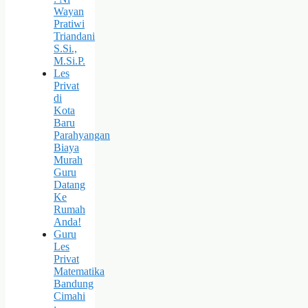
Wayan
Pratiwi
Triandani
S.Si.,
M.Si.P.
Les
Privat
di
Kota
Baru
Parahyangan
Biaya
Murah
Guru
Datang
Ke
Rumah
Anda!
Guru
Les
Privat
Matematika
Bandung
Cimahi