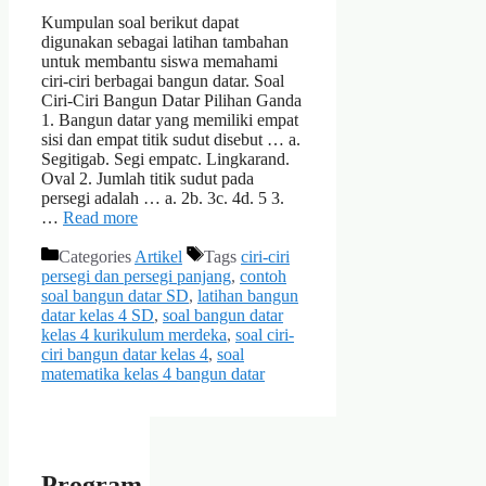
Kumpulan soal berikut dapat
digunakan sebagai latihan tambahan
untuk membantu siswa memahami
ciri-ciri berbagai bangun datar. Soal
Ciri-Ciri Bangun Datar Pilihan Ganda
1. Bangun datar yang memiliki empat
sisi dan empat titik sudut disebut … a.
Segitigab. Segi empatc. Lingkarand.
Oval 2. Jumlah titik sudut pada
persegi adalah … a. 2b. 3c. 4d. 5 3.
…
Read more
Categories
Artikel
Tags
ciri-ciri
persegi dan persegi panjang
,
contoh
soal bangun datar SD
,
latihan bangun
datar kelas 4 SD
,
soal bangun datar
kelas 4 kurikulum merdeka
,
soal ciri-
ciri bangun datar kelas 4
,
soal
matematika kelas 4 bangun datar
Program