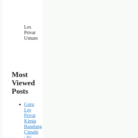
Les
Privat
Umum
Most
Viewed
Posts
Guru
Les
Privat
Kimia
Bandung
Cimahi
: Ni