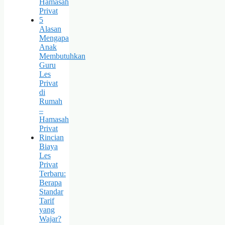
Hamasah
Privat
5
Alasan
Mengapa
Anak
Membutuhkan
Guru
Les
Privat
di
Rumah
–
Hamasah
Privat
Rincian
Biaya
Les
Privat
Terbaru:
Berapa
Standar
Tarif
yang
Wajar?