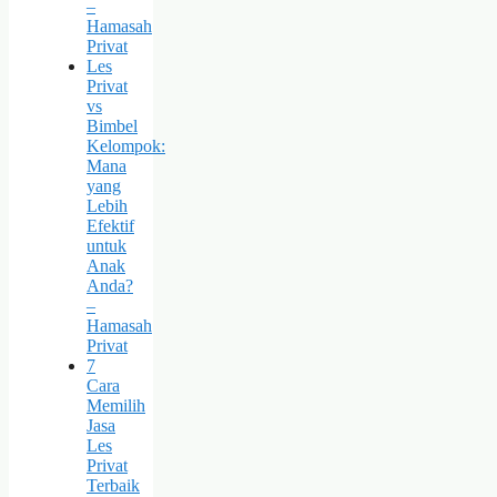
–
Hamasah
Privat
Les
Privat
vs
Bimbel
Kelompok:
Mana
yang
Lebih
Efektif
untuk
Anak
Anda?
–
Hamasah
Privat
7
Cara
Memilih
Jasa
Les
Privat
Terbaik