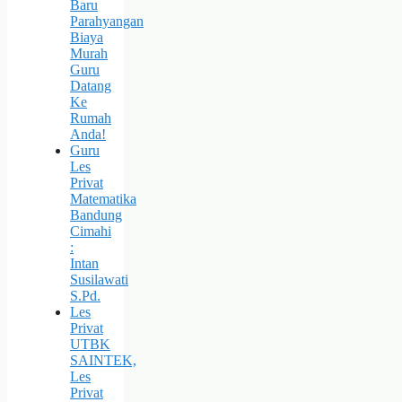
Baru
Parahyangan
Biaya
Murah
Guru
Datang
Ke
Rumah
Anda!
Guru
Les
Privat
Matematika
Bandung
Cimahi
:
Intan
Susilawati
S.Pd.
Les
Privat
UTBK
SAINTEK,
Les
Privat