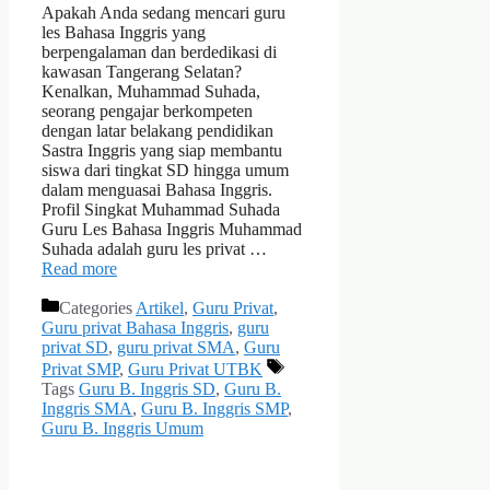
Apakah Anda sedang mencari guru
les Bahasa Inggris yang
berpengalaman dan berdedikasi di
kawasan Tangerang Selatan?
Kenalkan, Muhammad Suhada,
seorang pengajar berkompeten
dengan latar belakang pendidikan
Sastra Inggris yang siap membantu
siswa dari tingkat SD hingga umum
dalam menguasai Bahasa Inggris.
Profil Singkat Muhammad Suhada
Guru Les Bahasa Inggris Muhammad
Suhada adalah guru les privat …
Read more
Categories
Artikel
,
Guru Privat
,
Guru privat Bahasa Inggris
,
guru
privat SD
,
guru privat SMA
,
Guru
Privat SMP
,
Guru Privat UTBK
Tags
Guru B. Inggris SD
,
Guru B.
Inggris SMA
,
Guru B. Inggris SMP
,
Guru B. Inggris Umum