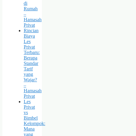
di
Rumah
–
Hamasah
Privat
Rincian
Biaya
Les
Privat
Terbaru:
Berapa
Standar
Tarif
yang
Wajar?
–
Hamasah
Privat
Les
Privat
vs
Bimbel
Kelompok:
Mana
yang