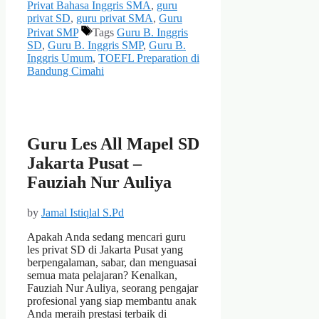
Privat Bahasa Inggris SMA
,
guru
privat SD
,
guru privat SMA
,
Guru
Privat SMP
Tags
Guru B. Inggris
SD
,
Guru B. Inggris SMP
,
Guru B.
Inggris Umum
,
TOEFL Preparation di
Bandung Cimahi
Guru Les All Mapel SD
Jakarta Pusat –
Fauziah Nur Auliya
by
Jamal Istiqlal S.Pd
Apakah Anda sedang mencari guru
les privat SD di Jakarta Pusat yang
berpengalaman, sabar, dan menguasai
semua mata pelajaran? Kenalkan,
Fauziah Nur Auliya, seorang pengajar
profesional yang siap membantu anak
Anda meraih prestasi terbaik di