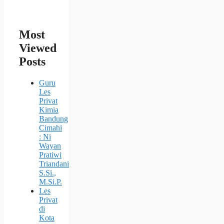
Most
Viewed
Posts
Guru
Les
Privat
Kimia
Bandung
Cimahi
: Ni
Wayan
Pratiwi
Triandani
S.Si.,
M.Si.P.
Les
Privat
di
Kota