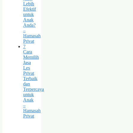
Lebih
Efektif
untuk
Anak
Anda?
–
Hamasah
Privat
7
Cara
Memilih
Jasa
Les
Privat
Terbaik
dan
Terpercaya
untuk
Anak
–
Hamasah
Privat