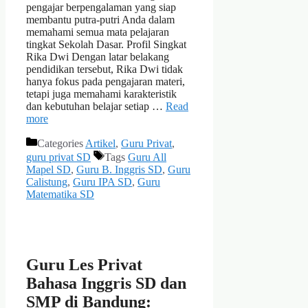
pengajar berpengalaman yang siap
membantu putra-putri Anda dalam
memahami semua mata pelajaran
tingkat Sekolah Dasar. Profil Singkat
Rika Dwi Dengan latar belakang
pendidikan tersebut, Rika Dwi tidak
hanya fokus pada pengajaran materi,
tetapi juga memahami karakteristik
dan kebutuhan belajar setiap …
Read
more
Categories
Artikel
,
Guru Privat
,
guru privat SD
Tags
Guru All
Mapel SD
,
Guru B. Inggris SD
,
Guru
Calistung
,
Guru IPA SD
,
Guru
Matematika SD
Guru Les Privat
Bahasa Inggris SD dan
SMP di Bandung: