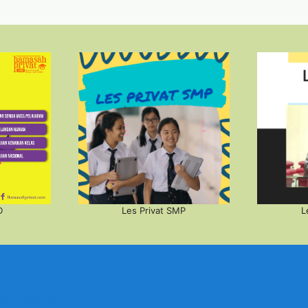
D
Les Privat SMP
L
eneratePress