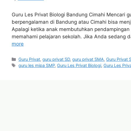
Guru Les Privat Biologi Bandung Cimahi Mencari gu
berpengalaman di Bandung atau Cimahi bisa menjad
Apalagi ketika anak membutuhkan pendampingan bel
memahami pelajaran sekolah. Jika Anda sedang dal
more
Categories
Guru Privat
,
guru privat SD
,
guru privat SMA
,
Guru Privat
Tags
guru les mipa SMP
,
Guru Les Privat Biologi
,
Guru Les Priv