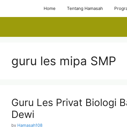
Skip
Home
Tentang Hamasah
Progr
to
content
guru les mipa SMP
Guru Les Privat Biologi 
Dewi
by
Hamasah108