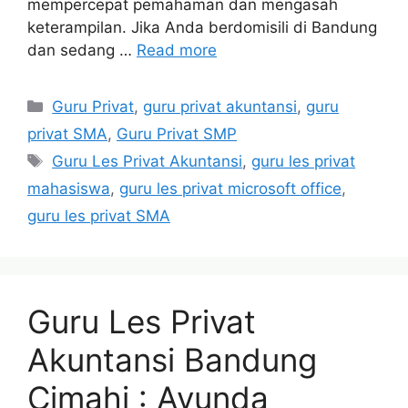
mempercepat pemahaman dan mengasah
keterampilan. Jika Anda berdomisili di Bandung
dan sedang …
Read more
Categories
Guru Privat
,
guru privat akuntansi
,
guru
privat SMA
,
Guru Privat SMP
Tags
Guru Les Privat Akuntansi
,
guru les privat
mahasiswa
,
guru les privat microsoft office
,
guru les privat SMA
Guru Les Privat
Akuntansi Bandung
Cimahi : Ayunda