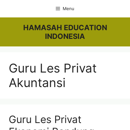
Skip
Menu
to
content
HAMASAH EDUCATION
INDONESIA
Guru Les Privat
Akuntansi
Guru Les Privat