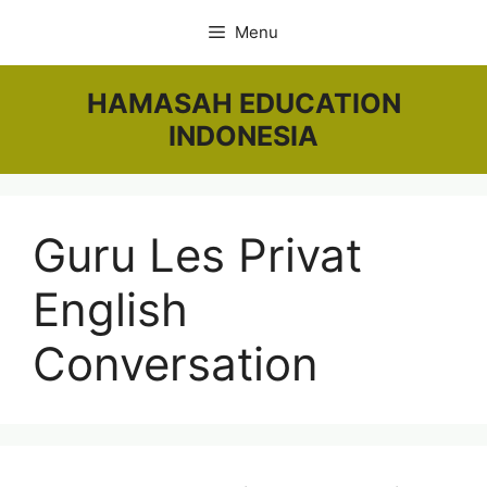
Skip
Menu
to
content
HAMASAH EDUCATION
INDONESIA
Guru Les Privat
English
Conversation