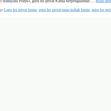
ci Hildayani Pratiwi, guru les privat Kimia berpengalaman …
Read mor
gs
Guru les privat kimia
,
guru les privat mata kuliah kimia
,
guru les priv