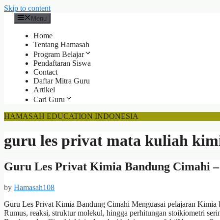
Skip to content
Menu
Home
Tentang Hamasah
Program Belajar
Pendaftaran Siswa
Contact
Daftar Mitra Guru
Artikel
Cari Guru
HAMASAH EDUCATION INDONESIA
guru les privat mata kuliah kim
Guru Les Privat Kimia Bandung Cimahi – 
by
Hamasah108
Guru Les Privat Kimia Bandung Cimahi Menguasai pelajaran Kimia 
Rumus, reaksi, struktur molekul, hingga perhitungan stoikiometri se