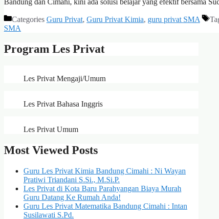
Bandung dan Cimahi, kini ada solusi belajar yang efektif bersama Su
Categories
Guru Privat
,
Guru Privat Kimia
,
guru privat SMA
Ta
SMA
Program Les Privat
Les Privat Mengaji/Umum
Les Privat Bahasa Inggris
Les Privat Umum
Most Viewed Posts
Guru Les Privat Kimia Bandung Cimahi : Ni Wayan
Pratiwi Triandani S.Si., M.Si.P.
Les Privat di Kota Baru Parahyangan Biaya Murah
Guru Datang Ke Rumah Anda!
Guru Les Privat Matematika Bandung Cimahi : Intan
Susilawati S.Pd.