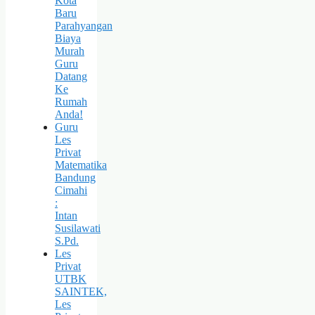
Kota
Baru
Parahyangan
Biaya
Murah
Guru
Datang
Ke
Rumah
Anda!
Guru
Les
Privat
Matematika
Bandung
Cimahi
:
Intan
Susilawati
S.Pd.
Les
Privat
UTBK
SAINTEK,
Les