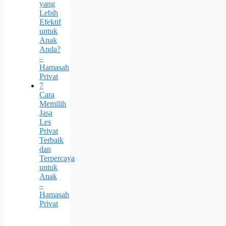
yang
Lebih
Efektif
untuk
Anak
Anda?
–
Hamasah
Privat
7
Cara
Memilih
Jasa
Les
Privat
Terbaik
dan
Terpercaya
untuk
Anak
–
Hamasah
Privat