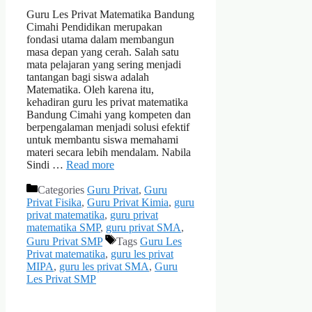
Guru Les Privat Matematika Bandung
Cimahi Pendidikan merupakan
fondasi utama dalam membangun
masa depan yang cerah. Salah satu
mata pelajaran yang sering menjadi
tantangan bagi siswa adalah
Matematika. Oleh karena itu,
kehadiran guru les privat matematika
Bandung Cimahi yang kompeten dan
berpengalaman menjadi solusi efektif
untuk membantu siswa memahami
materi secara lebih mendalam. Nabila
Sindi …
Read more
Categories
Guru Privat
,
Guru
Privat Fisika
,
Guru Privat Kimia
,
guru
privat matematika
,
guru privat
matematika SMP
,
guru privat SMA
,
Guru Privat SMP
Tags
Guru Les
Privat matematika
,
guru les privat
MIPA
,
guru les privat SMA
,
Guru
Les Privat SMP