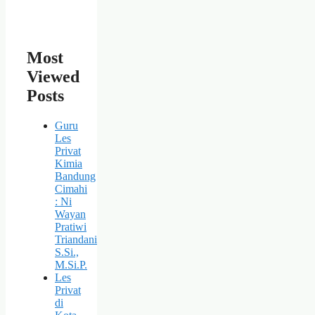
Most
Viewed
Posts
Guru
Les
Privat
Kimia
Bandung
Cimahi
: Ni
Wayan
Pratiwi
Triandani
S.Si.,
M.Si.P.
Les
Privat
di