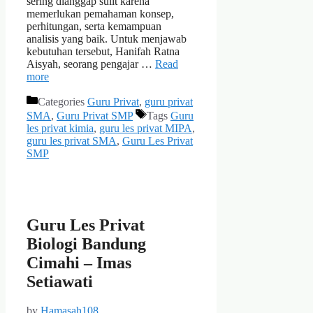
sering dianggap sulit karena
memerlukan pemahaman konsep,
perhitungan, serta kemampuan
analisis yang baik. Untuk menjawab
kebutuhan tersebut, Hanifah Ratna
Aisyah, seorang pengajar …
Read
more
Categories
Guru Privat
,
guru privat
SMA
,
Guru Privat SMP
Tags
Guru
les privat kimia
,
guru les privat MIPA
,
guru les privat SMA
,
Guru Les Privat
SMP
Guru Les Privat
Biologi Bandung
Cimahi – Imas
Setiawati
by
Hamasah108