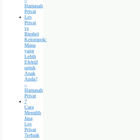
–
Hamasah
Privat
Les
Privat
vs
Bimbel
Kelompok:
Mana
yang
Lebih
Efektif
untuk
Anak
Anda?
–
Hamasah
Privat
7
Cara
Memilih
Jasa
Les
Privat
Terbaik