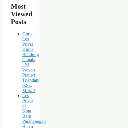
Most
Viewed
Posts
Guru
Les
Privat
Kimia
Bandung
Cimahi
: Ni
Wayan
Pratiwi
Triandani
S.Si.,
M.Si.P.
Les
Privat
di
Kota
Baru
Parahyangan
Biaya