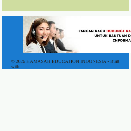
© 2026 HAMASAH EDUCATION INDONESIA
• Built
with
GeneratePress