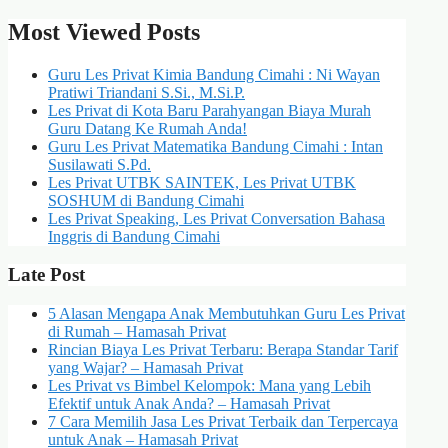
Most Viewed Posts
Guru Les Privat Kimia Bandung Cimahi : Ni Wayan
Pratiwi Triandani S.Si., M.Si.P.
Les Privat di Kota Baru Parahyangan Biaya Murah
Guru Datang Ke Rumah Anda!
Guru Les Privat Matematika Bandung Cimahi : Intan
Susilawati S.Pd.
Les Privat UTBK SAINTEK, Les Privat UTBK
SOSHUM di Bandung Cimahi
Les Privat Speaking, Les Privat Conversation Bahasa
Inggris di Bandung Cimahi
Late Post
5 Alasan Mengapa Anak Membutuhkan Guru Les Privat
di Rumah – Hamasah Privat
Rincian Biaya Les Privat Terbaru: Berapa Standar Tarif
yang Wajar? – Hamasah Privat
Les Privat vs Bimbel Kelompok: Mana yang Lebih
Efektif untuk Anak Anda? – Hamasah Privat
7 Cara Memilih Jasa Les Privat Terbaik dan Terpercaya
untuk Anak – Hamasah Privat