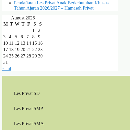
Pendaftaran Les Privat Anak Berkebutuhan Khusus
Tahun Ajaran 2026/2027 – Hamasah Privat
August 2026
M
T
W
T
F
S
S
1
2
3
4
5
6
7
8
9
10
11
12
13
14
15
16
17
18
19
20
21
22
23
24
25
26
27
28
29
30
31
« Jul
Les Privat SD
Les Privat SMP
Les Privat SMA