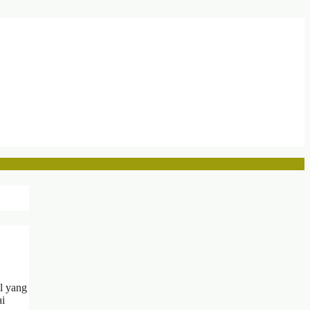
l yang
ai