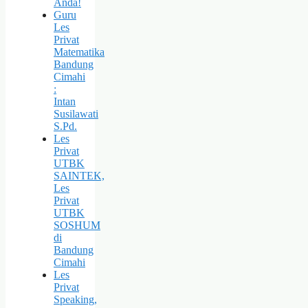
Anda!
Guru
Les
Privat
Matematika
Bandung
Cimahi
:
Intan
Susilawati
S.Pd.
Les
Privat
UTBK
SAINTEK,
Les
Privat
UTBK
SOSHUM
di
Bandung
Cimahi
Les
Privat
Speaking,