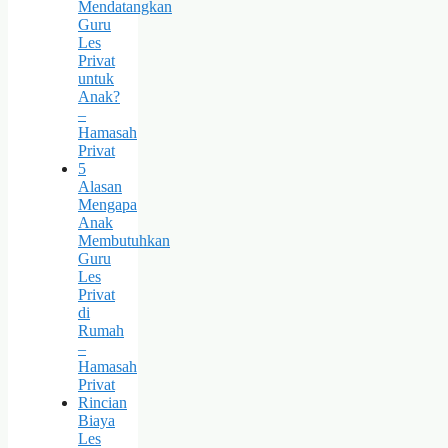
Mendatangkan
Guru
Les
Privat
untuk
Anak?
–
Hamasah
Privat
5
Alasan
Mengapa
Anak
Membutuhkan
Guru
Les
Privat
di
Rumah
–
Hamasah
Privat
Rincian
Biaya
Les