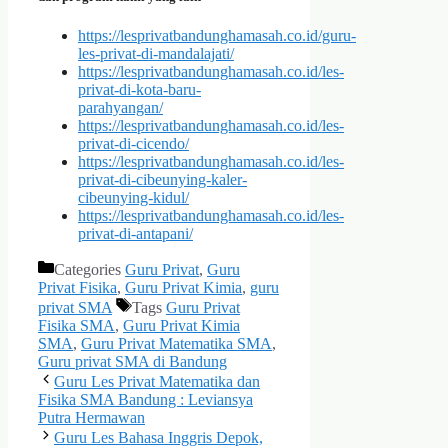
https://lesprivatbandunghamasah.co.id/guru-
les-privat-di-mandalajati/
https://lesprivatbandunghamasah.co.id/les-
privat-di-kota-baru-
parahyangan/
https://lesprivatbandunghamasah.co.id/les-
privat-di-cicendo/
https://lesprivatbandunghamasah.co.id/les-
privat-di-cibeunying-kaler-
cibeunying-kidul/
https://lesprivatbandunghamasah.co.id/les-
privat-di-antapani/
Categories
Guru Privat
,
Guru
Privat Fisika
,
Guru Privat Kimia
,
guru
privat SMA
Tags
Guru Privat
Fisika SMA
,
Guru Privat Kimia
SMA
,
Guru Privat Matematika SMA
,
Guru privat SMA di Bandung
Guru Les Privat Matematika dan
Fisika SMA Bandung : Leviansya
Putra Hermawan
Guru Les Bahasa Inggris Depok,