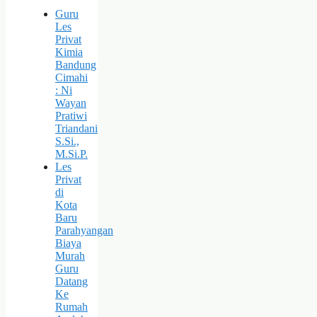
Guru
Les
Privat
Kimia
Bandung
Cimahi
: Ni
Wayan
Pratiwi
Triandani
S.Si.,
M.Si.P.
Les
Privat
di
Kota
Baru
Parahyangan
Biaya
Murah
Guru
Datang
Ke
Rumah