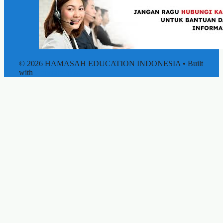
© 2026 HAMASAH EDUCATION INDONESIA
• Built
with
GeneratePress