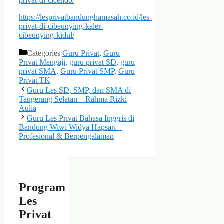
privat-di-cicendo/
https://lesprivatbandunghamasah.co.id/les-
privat-di-cibeunying-kaler-
cibeunying-kidul/
Categories
Guru Privat
,
Guru
Privat Mengaji
,
guru privat SD
,
guru
privat SMA
,
Guru Privat SMP
,
Guru
Privat TK
Guru Les SD, SMP, dan SMA di
Tangerang Selatan – Rahma Rizki
Aulia
Guru Les Privat Bahasa Inggris di
Bandung Wiwi Widya Hapsari –
Profesional & Berpengalaman
Program
Les
Privat