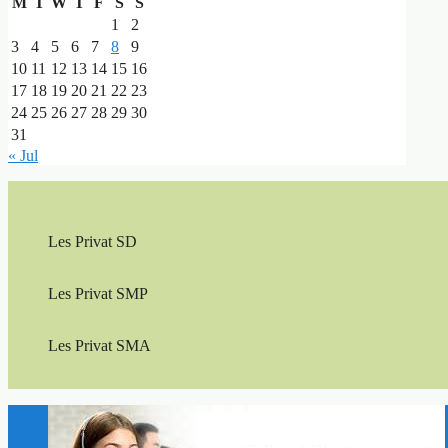
M
T
W
T
F
S
S
1
2
3
4
5
6
7
8
9
10
11
12
13
14
15
16
17
18
19
20
21
22
23
24
25
26
27
28
29
30
31
« Jul
Les Privat SD
Les Privat SMP
Les Privat SMA