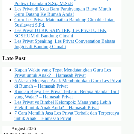
Pratiwi Triandani S.Si., M.Si.P.
Les Privat di Kota Baru Parahyangan Biaya Murah
Guru Datang Ke Rumah Anda!
Guru Les Privat Matematika Bandung Cimahi : Intan
Susilawati S.Pd.
Les Privat UTBK SAINTEK, Les Privat UTBK
SOSHUM di Bandung Cimahi
Les Privat Speaking, Les Privat Conversation Bahasa
Inggris di Bandung Cimahi
Late Post
Kapan Waktu yang Tepat Mendatangkan Guru Les
Privat untuk Anak? – Hamasah Privat
5 Alasan Mengapa Anak Membutuhkan Guru Les Privat
di Rumah – Hamasah Privat
Rincian Biaya Les Privat Terbaru: Berapa Standar Tarif
yang Wajar? – Hamasah Privat
Les Privat vs Bimbel Kelompok: Mana yang Lebih
Efektif untuk Anak Anda? – Hamasah Privat
7 Cara Memilih Jasa Les Privat Terbaik dan Terpercaya
untuk Anak – Hamasah Privat
August 2026