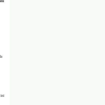
ani
Ia
ini