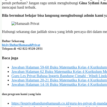
penuh perhatian? Jangan ragu untuk menghubungi
Gina Syifani Ama
mencapai hasil terbaik.
Bila berminat belajar bisa langsung menghubungi admin kami y
Hubungi sekarang dan jadilah siswa yang lebih percaya diri dalam m
Daftar Sekarang
bit.ly/DaftarHamasahPrivat
Telepon di +62 822-9520-2951
Baca juga
Jawaban Halaman 59-60 Buku Matematika Kelas 4 Kurikulum
Jawaban Halaman 62 Buku Matematika Kelas 4 Kurikulum Me
Guru Les Privat Bahasa Inggris Bandung Cimahi : Windi Linda
Jawaban Halaman 20-21 Buku Matematika Kelas 4 Kurikulum 
Jawaban Halaman 14-16 Buku Matematika Kelas 4 Kurikulum
dan program kami yang lain
https://lesprivatbandunghamasah.co.id/guru-les-privat-di-mandal