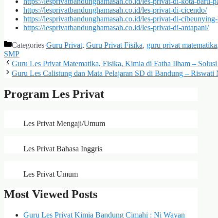
https://lesprivatbandunghamasah.co.id/les-privat-di-kota-baru-
https://lesprivatbandunghamasah.co.id/les-privat-di-cicendo/
https://lesprivatbandunghamasah.co.id/les-privat-di-cibeunying-
https://lesprivatbandunghamasah.co.id/les-privat-di-antapani/
Categories
Guru Privat
,
Guru Privat Fisika
,
guru privat matematika
SMP
Guru Les Privat Matematika, Fisika, Kimia di Fatha Ilham – Solusi 
Guru Les Calistung dan Mata Pelajaran SD di Bandung – Riswati 
Program Les Privat
Les Privat Mengaji/Umum
Les Privat Bahasa Inggris
Les Privat Umum
Most Viewed Posts
Guru Les Privat Kimia Bandung Cimahi : Ni Wayan