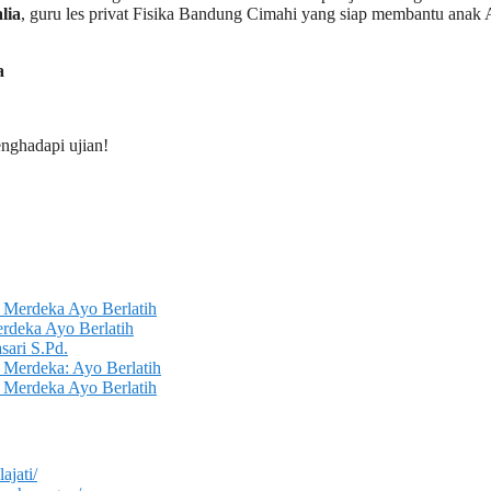
lia
, guru les privat Fisika Bandung Cimahi yang siap membantu anak
a
enghadapi ujian!
 Merdeka Ayo Berlatih
rdeka Ayo Berlatih
sari S.Pd.
Merdeka: Ayo Berlatih
 Merdeka Ayo Berlatih
ajati/