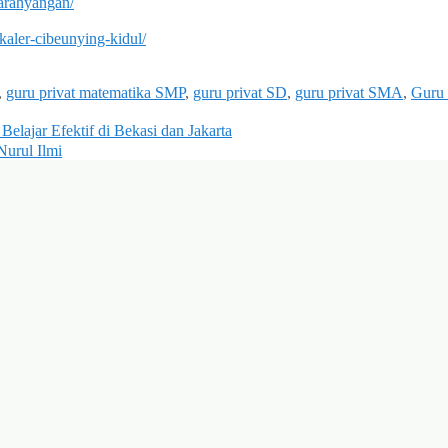
parahyangan/
kaler-cibeunying-kidul/
,
guru privat matematika SMP
,
guru privat SD
,
guru privat SMA
,
Guru 
Belajar Efektif di Bekasi dan Jakarta
Nurul Ilmi