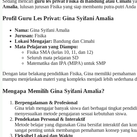
Sedang mencari
guru les privat Fisika di Bandung atau Cimahi
ya
Amalia
, lulusan jurusan Fisika yang siap membantu putra-putri A
Profil Guru Les Privat: Gina Syifani Amalia
Nama:
Gina Syifani Amalia
Jurusan:
Fisika
Lokasi Mengajar:
Bandung dan Cimahi
Mata Pelajaran yang Diampu:
Fisika SMA (kelas 10, 11, dan 12)
Seluruh mata pelajaran SD
Matematika dan IPA (MIPA) untuk SMP
Dengan latar belakang pendidikan Fisika, Gina memiliki pemahaman 
mampu menjelaskan materi yang kompleks menjadi lebih sederhana da
Mengapa Memilih Gina Syifani Amalia?
Berpengalaman & Profesional
Gina telah mengajar banyak siswa dari berbagai tingkat pendi
menyesuaikan metode pengajaran sesuai kebutuhan siswa.
Pendekatan Personal & Interaktif
Metode belajar yang digunakan Gina bersifat interaktif dan komu
sangat penting untuk membangun pemahaman konsep yang kuat,
Fleksibel Lokasi dan Waktu