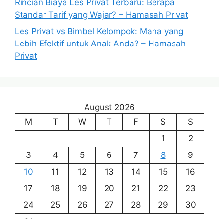
Rincian Biaya Les Privat Terbaru: Berapa
Standar Tarif yang Wajar? – Hamasah Privat
Les Privat vs Bimbel Kelompok: Mana yang
Lebih Efektif untuk Anak Anda? – Hamasah
Privat
August 2026
M
T
W
T
F
S
S
1
2
3
4
5
6
7
8
9
10
11
12
13
14
15
16
17
18
19
20
21
22
23
24
25
26
27
28
29
30