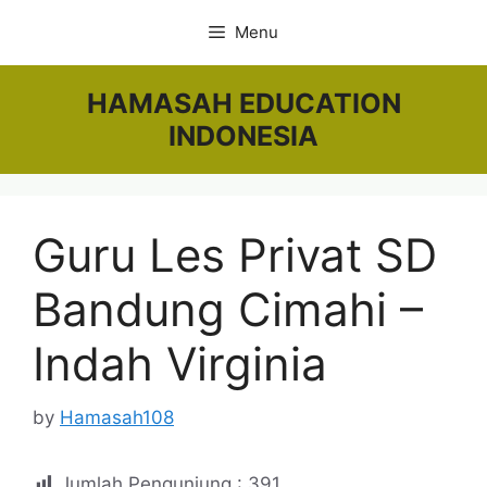
Skip
Menu
to
content
HAMASAH EDUCATION
INDONESIA
Guru Les Privat SD
Bandung Cimahi –
Indah Virginia
by
Hamasah108
Jumlah Pengunjung :
391