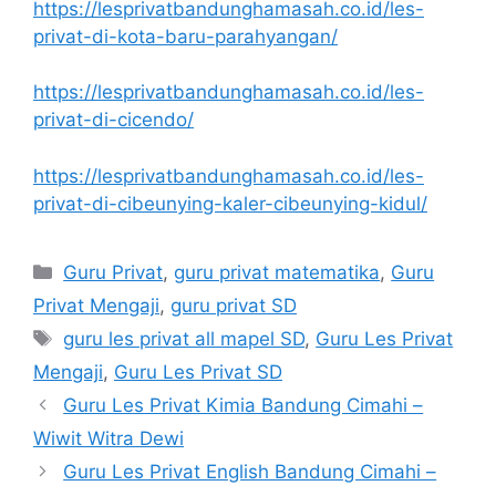
https://lesprivatbandunghamasah.co.id/les-
privat-di-kota-baru-parahyangan/
https://lesprivatbandunghamasah.co.id/les-
privat-di-cicendo/
https://lesprivatbandunghamasah.co.id/les-
privat-di-cibeunying-kaler-cibeunying-kidul/
Categories
Guru Privat
,
guru privat matematika
,
Guru
Privat Mengaji
,
guru privat SD
Tags
guru les privat all mapel SD
,
Guru Les Privat
Mengaji
,
Guru Les Privat SD
Guru Les Privat Kimia Bandung Cimahi –
Wiwit Witra Dewi
Guru Les Privat English Bandung Cimahi –