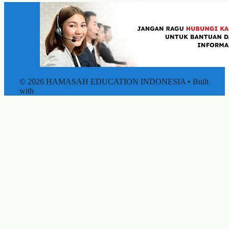
© 2026 HAMASAH EDUCATION INDONESIA
• Built
with
GeneratePress