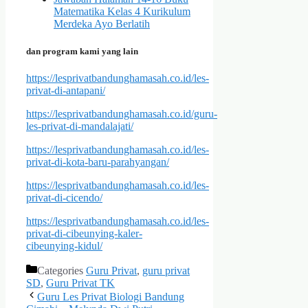
Matematika Kelas 4 Kurikulum
Merdeka Ayo Berlatih
dan program kami yang lain
https://lesprivatbandunghamasah.co.id/les-
privat-di-antapani/
https://lesprivatbandunghamasah.co.id/guru-
les-privat-di-mandalajati/
https://lesprivatbandunghamasah.co.id/les-
privat-di-kota-baru-parahyangan/
https://lesprivatbandunghamasah.co.id/les-
privat-di-cicendo/
https://lesprivatbandunghamasah.co.id/les-
privat-di-cibeunying-kaler-
cibeunying-kidul/
Categories
Guru Privat
,
guru privat
SD
,
Guru Privat TK
Guru Les Privat Biologi Bandung