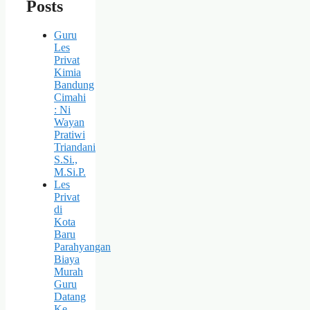
Posts
Guru
Les
Privat
Kimia
Bandung
Cimahi
: Ni
Wayan
Pratiwi
Triandani
S.Si.,
M.Si.P.
Les
Privat
di
Kota
Baru
Parahyangan
Biaya
Murah
Guru
Datang
Ke