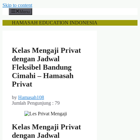
Skip to content
Menu
HAMASAH EDUCATION INDONESIA
Kelas Mengaji Privat
dengan Jadwal
Fleksibel Bandung
Cimahi – Hamasah
Privat
by
Hamasah108
Jumlah Pengunjung :
79
Kelas Mengaji Privat
dengan Jadwal