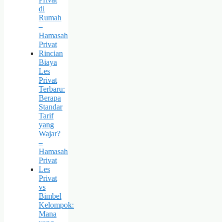
di
Rumah
–
Hamasah
Privat
Rincian
Biaya
Les
Privat
Terbaru:
Berapa
Standar
Tarif
yang
Wajar?
–
Hamasah
Privat
Les
Privat
vs
Bimbel
Kelompok:
Mana