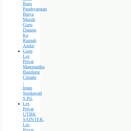
Baru
Parahyangan
Biaya
Murah
Guru
Datang
Ke
Rumah
Anda!
Guru
Les
Privat
Matematika
Bandung
Cimahi
:
Intan
Susilawati
S.Pd.
Les
Privat
UTBK
SAINTEK,
Les
Privat