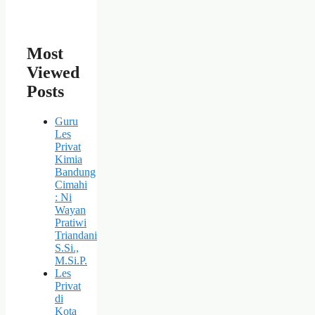
Most
Viewed
Posts
Guru
Les
Privat
Kimia
Bandung
Cimahi
: Ni
Wayan
Pratiwi
Triandani
S.Si.,
M.Si.P.
Les
Privat
di
Kota