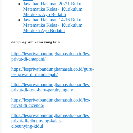
Jawaban Halaman 20-21 Buku
Matematika Kelas 4 Kurikulum
Merdeka: Ayo Berlatih
Jawaban Halaman 14-16 Buku
Matematika Kelas 4 Kurikulum
Merdeka Ayo Berlatih
dan program kami yang lain
https://lesprivatbandunghamasah.co.id/les-
privat-di-antapani/
https://lesprivatbandunghamasah.co.id/guru-
les-privat-di-mandalajati/
https://lesprivatbandunghamasah.co.id/les-
privat-di-kota-baru-parahyangan/
https://lesprivatbandunghamasah.co.id/les-
privat-di-cicendo/
https://lesprivatbandunghamasah.co.id/les-
privat-di-cibeunying-kaler-
cibeunying-kidul