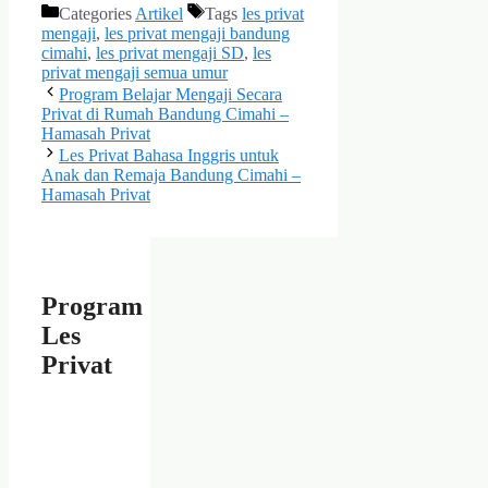
Categories
Artikel
Tags
les privat
mengaji
,
les privat mengaji bandung
cimahi
,
les privat mengaji SD
,
les
privat mengaji semua umur
Program Belajar Mengaji Secara
Privat di Rumah Bandung Cimahi –
Hamasah Privat
Les Privat Bahasa Inggris untuk
Anak dan Remaja Bandung Cimahi –
Hamasah Privat
Program
Les
Privat