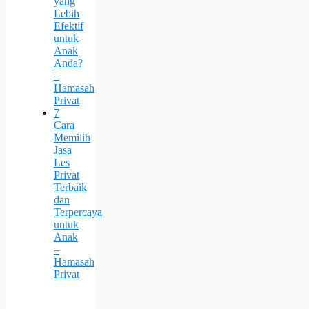
yang
Lebih
Efektif
untuk
Anak
Anda?
–
Hamasah
Privat
7
Cara
Memilih
Jasa
Les
Privat
Terbaik
dan
Terpercaya
untuk
Anak
–
Hamasah
Privat