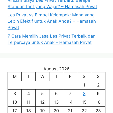
Rincian Biaya Les Privat Terbaru: Berapa
Standar Tarif yang Wajar? – Hamasah Privat
Les Privat vs Bimbel Kelompok: Mana yang
Lebih Efektif untuk Anak Anda? – Hamasah
Privat
7 Cara Memilih Jasa Les Privat Terbaik dan
Terpercaya untuk Anak – Hamasah Privat
August 2026
M
T
W
T
F
S
S
1
2
3
4
5
6
7
8
9
10
11
12
13
14
15
16
17
18
19
20
21
22
23