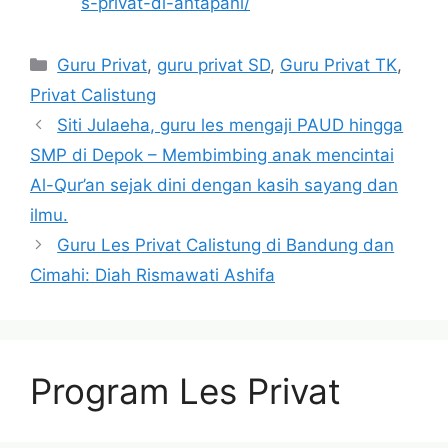
s-privat-di-antapani/
Categories
Guru Privat
,
guru privat SD
,
Guru Privat TK
,
Privat Calistung
Siti Julaeha, guru les mengaji PAUD hingga
SMP di Depok – Membimbing anak mencintai
Al-Qur’an sejak dini dengan kasih sayang dan
ilmu.
Guru Les Privat Calistung di Bandung dan
Cimahi: Diah Rismawati Ashifa
Program Les Privat