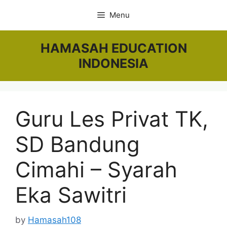
Skip
Menu
to
content
HAMASAH EDUCATION
INDONESIA
Guru Les Privat TK,
SD Bandung
Cimahi – Syarah
Eka Sawitri
by
Hamasah108