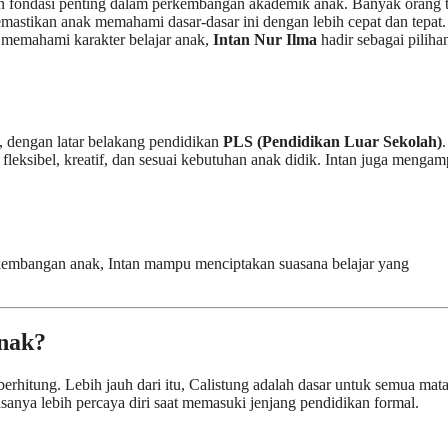
 fondasi penting dalam perkembangan akademik anak. Banyak orang t
astikan anak memahami dasar-dasar ini dengan lebih cepat dan tepat.
 memahami karakter belajar anak,
Intan Nur Ilma
hadir sebagai piliha
, dengan latar belakang pendidikan
PLS (Pendidikan Luar Sekolah)
.
 fleksibel, kreatif, dan sesuai kebutuhan anak didik. Intan juga menga
kembangan anak, Intan mampu menciptakan suasana belajar yang
Anak?
hitung. Lebih jauh dari itu, Calistung adalah dasar untuk semua mat
sanya lebih percaya diri saat memasuki jenjang pendidikan formal.