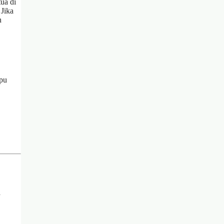
ua di
 Jika
n
mpu
a