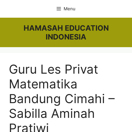
Skip
Menu
to
content
HAMASAH EDUCATION
INDONESIA
Guru Les Privat
Matematika
Bandung Cimahi –
Sabilla Aminah
Pratiwi