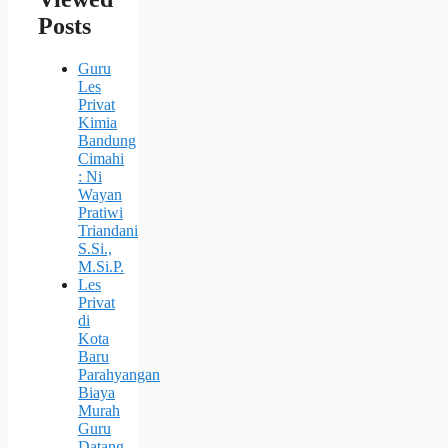
Posts
Guru
Les
Privat
Kimia
Bandung
Cimahi
: Ni
Wayan
Pratiwi
Triandani
S.Si.,
M.Si.P.
Les
Privat
di
Kota
Baru
Parahyangan
Biaya
Murah
Guru
Datang