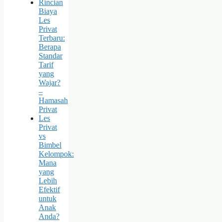
Rincian
Biaya
Les
Privat
Terbaru:
Berapa
Standar
Tarif
yang
Wajar?
–
Hamasah
Privat
Les
Privat
vs
Bimbel
Kelompok:
Mana
yang
Lebih
Efektif
untuk
Anak
Anda?