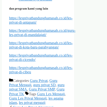
dan program kami yang lain
https://lesprivatbandunghamasah.co.id/les-
privat-di-antapani/
https://lesprivatbandunghamasah.co.id/guru-
les-privat-di-mandalajati/
https://lesprivatbandunghamasah.co.id/les-
privat-di-kota-baru-parahyangan/
https://lesprivatbandunghamasah.co.id/les-
privat-di-cicendo/
https://lesprivatbandunghamasah.co.id/les-
privat-di-cibeu
Categories
Guru Privat
,
Guru
Privat Mengaji
,
guru privat SD
,
guru
privat SMA
,
Guru Privat SMP
,
Guru
Privat TK
Tags
Guru Les Mengaji
,
Guru Les Privat Mengaji
,
les agama
islam
,
les privat mengaji