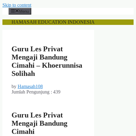
Skip to content
Menu
HAMASAH EDUCATION INDONESIA
Guru Les Privat
Mengaji Bandung
Cimahi – Khoerunnisa
Solihah
by
Hamasah108
Jumlah Pengunjung :
439
Guru Les Privat
Mengaji Bandung
Cimahi