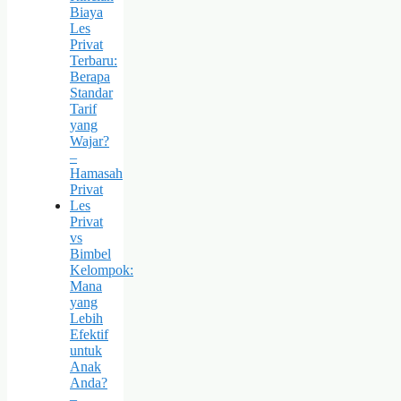
Biaya
Les
Privat
Terbaru:
Berapa
Standar
Tarif
yang
Wajar?
–
Hamasah
Privat
Les
Privat
vs
Bimbel
Kelompok:
Mana
yang
Lebih
Efektif
untuk
Anak
Anda?
–