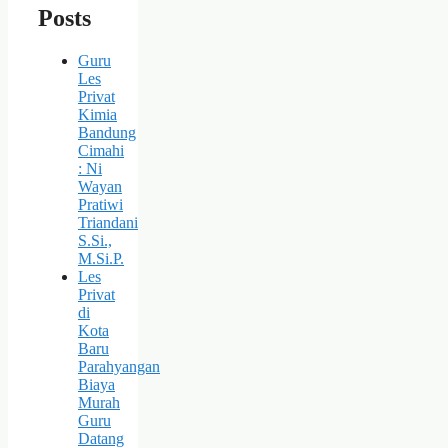
Posts
Guru
Les
Privat
Kimia
Bandung
Cimahi
: Ni
Wayan
Pratiwi
Triandani
S.Si.,
M.Si.P.
Les
Privat
di
Kota
Baru
Parahyangan
Biaya
Murah
Guru
Datang