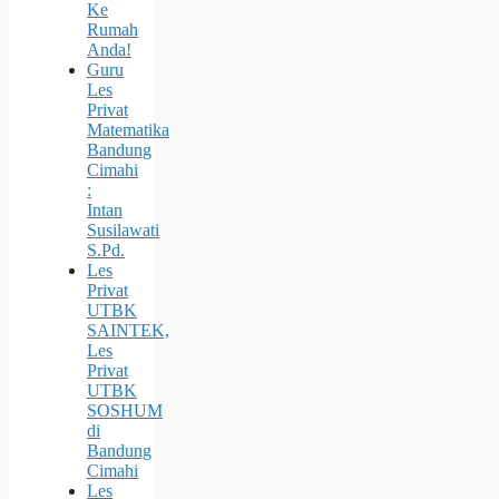
Ke
Rumah
Anda!
Guru
Les
Privat
Matematika
Bandung
Cimahi
:
Intan
Susilawati
S.Pd.
Les
Privat
UTBK
SAINTEK,
Les
Privat
UTBK
SOSHUM
di
Bandung
Cimahi
Les