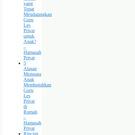
yang
Tepat
Mendatangkan
Guru
Les
Privat
untuk
Anak?
–
Hamasah
Privat
5
Alasan
Mengapa
Anak
Membutuhkan
Guru
Les
Privat
di
Rumah
–
Hamasah
Privat
Rincian