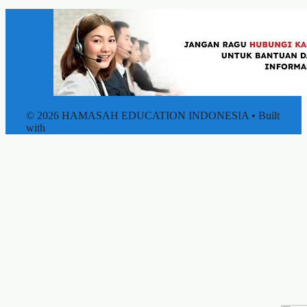
© 2026 HAMASAH EDUCATION INDONESIA
• Built
with
GeneratePress