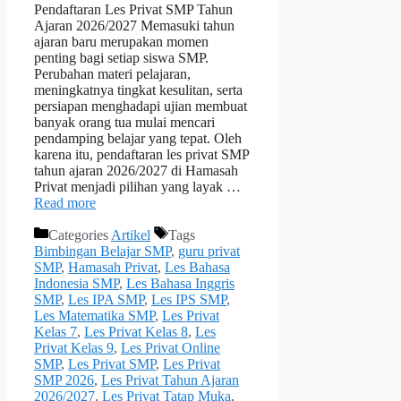
Pendaftaran Les Privat SMP Tahun
Ajaran 2026/2027 Memasuki tahun
ajaran baru merupakan momen
penting bagi setiap siswa SMP.
Perubahan materi pelajaran,
meningkatnya tingkat kesulitan, serta
persiapan menghadapi ujian membuat
banyak orang tua mulai mencari
pendamping belajar yang tepat. Oleh
karena itu, pendaftaran les privat SMP
tahun ajaran 2026/2027 di Hamasah
Privat menjadi pilihan yang layak …
Read more
Categories
Artikel
Tags
Bimbingan Belajar SMP
,
guru privat
SMP
,
Hamasah Privat
,
Les Bahasa
Indonesia SMP
,
Les Bahasa Inggris
SMP
,
Les IPA SMP
,
Les IPS SMP
,
Les Matematika SMP
,
Les Privat
Kelas 7
,
Les Privat Kelas 8
,
Les
Privat Kelas 9
,
Les Privat Online
SMP
,
Les Privat SMP
,
Les Privat
SMP 2026
,
Les Privat Tahun Ajaran
2026/2027
,
Les Privat Tatap Muka
,