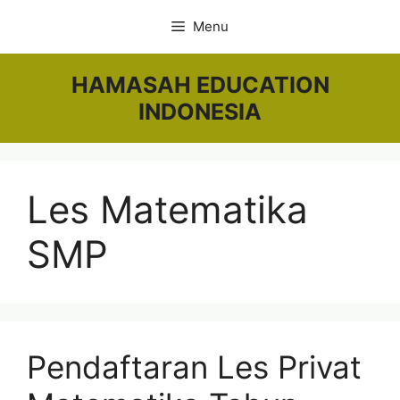
Skip
Menu
to
content
HAMASAH EDUCATION
INDONESIA
Les Matematika
SMP
Pendaftaran Les Privat