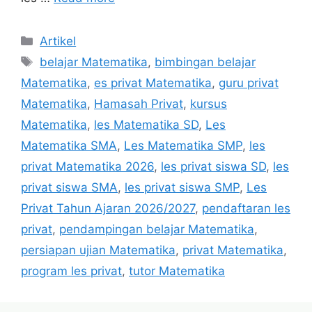
Categories
Artikel
Tags
belajar Matematika
,
bimbingan belajar
Matematika
,
es privat Matematika
,
guru privat
Matematika
,
Hamasah Privat
,
kursus
Matematika
,
les Matematika SD
,
Les
Matematika SMA
,
Les Matematika SMP
,
les
privat Matematika 2026
,
les privat siswa SD
,
les
privat siswa SMA
,
les privat siswa SMP
,
Les
Privat Tahun Ajaran 2026/2027
,
pendaftaran les
privat
,
pendampingan belajar Matematika
,
persiapan ujian Matematika
,
privat Matematika
,
program les privat
,
tutor Matematika