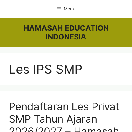
Skip
Menu
to
content
HAMASAH EDUCATION
INDONESIA
Les IPS SMP
Pendaftaran Les Privat
SMP Tahun Ajaran
2026/2027 – Hamasah